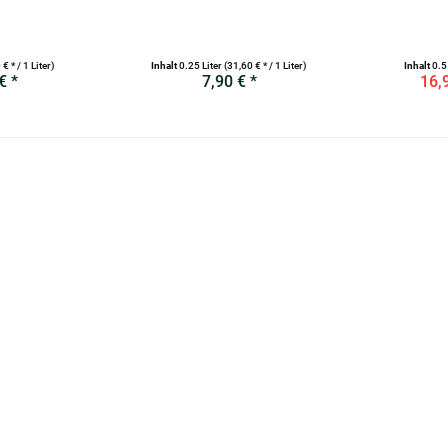
€ * / 1 Liter)
Inhalt
0.25 Liter
(31,60 € * / 1 Liter)
Inhalt
0.5
€ *
7,90 € *
16,