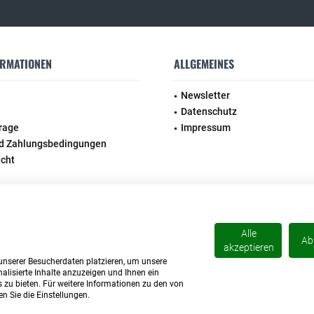
ORMATIONEN
ALLGEMEINES
Newsletter
Datenschutz
rage
Impressum
d Zahlungsbedingungen
echt
Alle
Ab
akzeptieren
unserer Besucherdaten platzieren, um unsere
alisierte Inhalte anzuzeigen und Ihnen ein
esetzl. Mehrwertsteuer zzgl.
Versandkosten
und ggf. Nachnahmegebühren, wenn nicht
 zu bieten. Für weitere Informationen zu den von
© 2026 Balbur | Ölmühle Fam. Ballaschk
n Sie die Einstellungen.