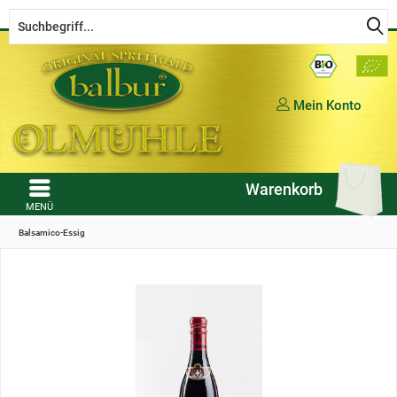
Kostenloser Versand ab € 50,- Bestellwert (in DE)
Mein Konto
Warenkorb
MENÜ
Balsamico-Essig