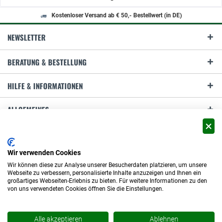
Kostenloser Versand ab € 50,- Bestellwert (in DE)
NEWSLETTER
BERATUNG & BESTELLUNG
HILFE & INFORMATIONEN
ALLGEMEINES
ZAHLUNG & VERSAND
Wir verwenden Cookies
Wir können diese zur Analyse unserer Besucherdaten platzieren, um unsere
Webseite zu verbessern, personalisierte Inhalte anzuzeigen und Ihnen ein
großartiges Webseiten-Erlebnis zu bieten. Für weitere Informationen zu den
von uns verwendeten Cookies öffnen Sie die Einstellungen.
Bio Siegel
Hilfe / Support
Datenschutz
Kontakt
Impressum
Versand und Zahlungsbedingungen
Widerrufsrecht
AGB
Alle akzeptieren
Ablehnen
* Alle Preise inkl. gesetzl. Mehrwertsteuer zzgl.
Versandkosten
und ggf.